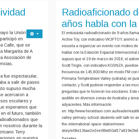
ividad
Radioaficionado d
años habla con la
mayo la Unión
El entusiasta radioaficionado de 9 años llam
participó en
Archie Toy, con indicativo VK3FTOY, animó a 
la Calle, que se
escuela a organizar un even
to con motivo de 
a Margarita de A
hablar con la Estación Espacial Internacional (
la Asociación de
supuso que el 19 de marzo de 2018, el astro
encias.
Scott Tingle, con indicativo KG5NZA, puedise
frecuencia de 145,800 Mhz en modo FM con 
ía fue espectacular,
Primaria Templestowe Valley (ustralia) se pus
aba a salir de paseo
contacto, y Scott pudiese responder a las mu
esto supuso mucha
preguntas que le hicieron los escolares. Este 
se acercaron a
audible en diversos zonas de Australia y área
rsos escolares y
adyacentes. Más información
que esperamos que
en: http://www.heraldsun.com.au/leader/east/
en el futuro, también
valley-primary-school-students-will-talk-to-a
radioaficionados que
the-international-space-station/news-
n nosotros durante la
story/e08e13bae2e2ee08bd50af17a819e2bd
ericano Terry
ciones en nuestra
Detalles