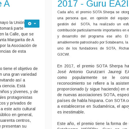
e A
2017 - Guru EA2
Cada año, el premio SOTA Sherpa se otor
una persona que, en opinión del equip
mayo la Unión
gestión del SOTA, ha realizado un esf
tomará parte
contribución particularmente importantes en e
 en la Calle, que se
y desarrollo del programa ese año. El
nta Margarita de A
amablemente patrocinado por Sotabeams, la
por la Asociación de
uno de los fundadores de SOTA, Richa
encias de esta
G3CWI.
En 2017, el premio SOTA Sherpa ha
 tiene el objetivo de
José Antonio Gurutzarri Jauregi E
en una gran variedad
como popularmente se le cono
invitando así a
reconocimiento se refiere a la asiste
a ciencia. Está
proporcionado (y sigue haciendo) en el
 niños y jóvenes, y de
de nuevas asociaciones SOTA, espec
ales protagonistas
países de habla hispana. Con SOTA 
cos y privados de
a establecerse en Sudamérica, el ap
a este acto cultural
es inestimable.
úblico en general,
uarenta centros,
Este año, el premio tiene la forma de
e presentan su