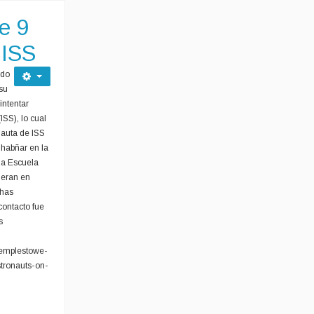
e 9
 ISS
ado
su
intentar
ISS), lo cual
nauta de ISS
 habñar en la
la Escuela
ieran en
chas
contacto fue
s
templestowe-
stronauts-on-