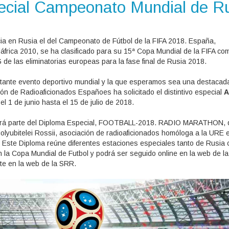
ecial Campeonato Mundial de R
icia en Rusia el del Campeonato de Fútbol de la FIFA 2018. España,
rica 2010, se ha clasificado para su 15ª Copa Mundial de la FIFA co
 de las eliminatorias europeas para la fase final de Rusia 2018.
tante evento deportivo mundial y la que esperamos sea una destacad
nón de Radioaficionados Españoes ha solicitado el distintivo especial
el 1 de junio hasta el 15 de julio de 2018.
mará parte del Diploma Especial, FOOTBALL-2018. RADIO MARATHON, 
lyubitelei Rossii, asociación de radioaficionados homóloga a la URE 
 Este Diploma reúne diferentes estaciones especiales tanto de Rusia
n la Copa Mundial de Futbol y podrá ser seguido online en la web de l
e en la web de la SRR.