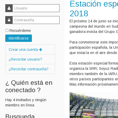
Estación esp
2018
El próximo 14 de junio se in
campeona del mundo en Sudáf
Recuérdeme
ganadora invicta del Grupo G
Identificarse
Para conmemorar este impor
participación española, la U
Crear una cuenta
que estaría en el aire desde 
¿Recordar usuario?
Esta estación especial for
organiza la SRR, Soyuz Radio
¿Recordar contraseña?
miembro también de la IARU.
otros países participantes e
¿ Quién está en
Más información próximament
conectado ?
Hay 4 invitados y ningún
miembro en línea
Busqueda