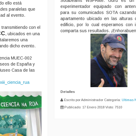
Sotabeams WSPRlite. Guru es un 
do ello está
experimentador equipado con antena
ades paralelas que
para su comunicados SOTA cazand
ad al evento.
apartamento ubicado en las alturas
edificio, por lo cual esperamos con 
transmitiendo con el
comparta sus resultados. ¡Enhorabuen
CC
, ubicados en una
stalaremos una
ando dicho evento.
erencia MUEC-002
useos de España y
Museo Casa de las
xiii_ciencia_rua
Detalles
Escrito por Administrador
Categoría:
Ultimas 
Publicado: 17 Enero 2018
Visto: 7510