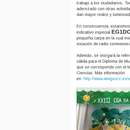
trabajo a los ciudadanos. To
aderezado con otras activid
dan mayor realce y luminosid
En consecuencia, estaremos 
EG1D
indicativo especial
pequeña carpa en la cual in
estación de radio conmemor
Además, se otorgará la ref
válida para el Diploma de M
que se corresponde con el 
Ciencias. Más información
en
http://www.amigoscc.es/x