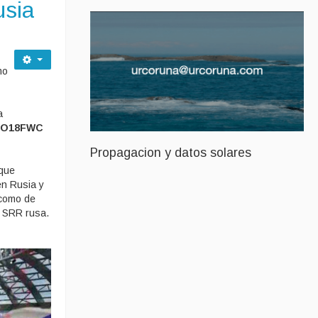
usia
mo
a
AO18FWC
Propagacion y datos solares
que
en Rusia y
 como de
a SRR rusa.