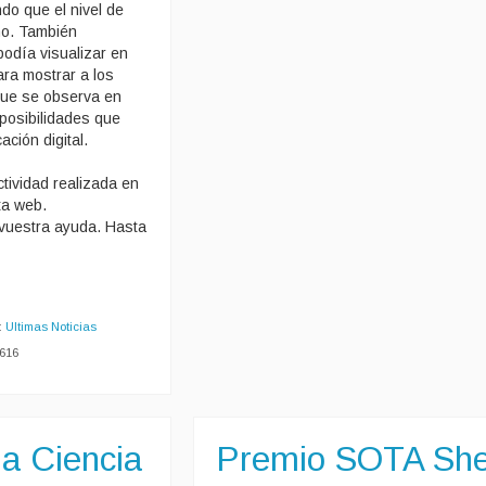
do que el nivel de
mo. También
odía visualizar en
ra mostrar a los
l que se observa en
 posibilidades que
ción digital.
tividad realizada en
ta web.
vuestra ayuda. Hasta
:
Ultimas Noticias
5616
la Ciencia
Premio SOTA She