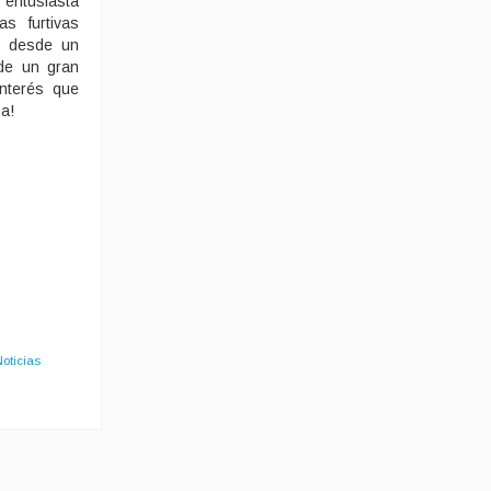
entusiasta
s furtivas
o desde un
 de un gran
interés que
a!
Noticias