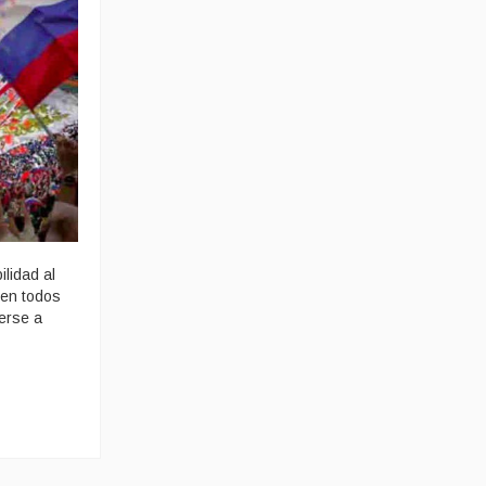
lidad al
 en todos
erse a