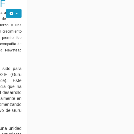
IF
ga a
o de
uerzo y una
l crecimiento
 premio fue
 compañía de
rd Newstead
 sido para
A2IF (Guru
ce). Este
ncia que ha
 desarrollo
ialmente en
comenzando
oyo de Guru
 una unidad