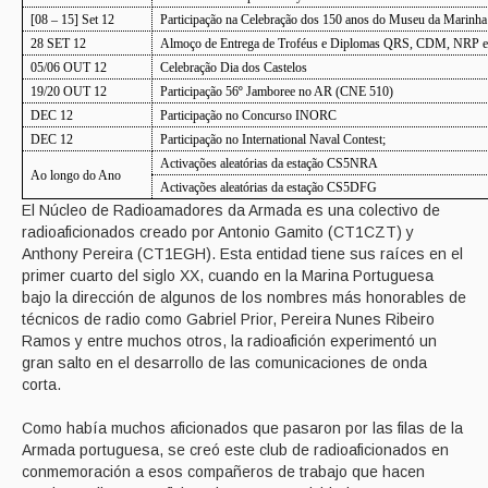
[08 – 15] Set 12
Participação na Celebração dos 150 anos do Museu da Marinha
28 SET 12
Almoço de Entrega de Troféus e Diplomas QRS, CDM, NRP
05/06 OUT 12
Celebração Dia dos Castelos
19/20 OUT 12
Participação 56º Jamboree no AR (CNE 510)
DEC 12
Participação no Concurso INORC
DEC 12
Participação no International Naval Contest;
Activações aleatórias da estação CS5NRA
Ao longo do Ano
Activações aleatórias da estação CS5DFG
El Núcleo de Radioamadores da Armada es una colectivo de
radioaficionados creado por Antonio Gamito (CT1CZT) y
Anthony Pereira (CT1EGH). Esta entidad tiene sus raíces en el
primer cuarto del siglo XX, cuando en la Marina Portuguesa
bajo la dirección de algunos de los nombres más honorables de
técnicos de radio como Gabriel Prior, Pereira Nunes Ribeiro
Ramos y entre muchos otros, la radioafición experimentó un
gran salto en el desarrollo de las comunicaciones de onda
corta.
Como había muchos aficionados que pasaron por las filas de la
Armada portuguesa, se creó este club de radioaficionados en
conmemoración a esos compañeros de trabajo que hacen