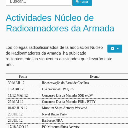
Buscar
Actividades Núcleo de
Radioamadores da Armada
Los colegas radioaficionados de la asociación Núcleo
de Radioamadores da Armada ha publicado
recientemente las siguientes actividades que llevarán este
año.
Fecha
Evento
30 MAR 12
Re-Activação do Farol de Cacilhas
13 ABR 12
Dia Nacional CW QRS
11/12 MAI 12
Concurso Dia da Marinha SSB e CW
25 MAI 12
Concurso Dia da Marinha PSK / RTTY
01/02 JUN 12
Museum Ships Activity Weekend
20 JUL 12
Naval Rádio Party
27 JUL 12
Barbecue NRA
17/18 AGO 12
PO Museum Ships Activity