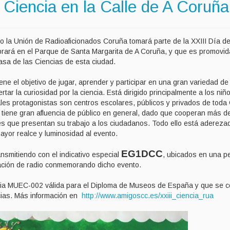
a Ciencia en la Calle de A Coruña
 la Unión de Radioaficionados Coruña tomará parte de la XXIII Día de
ebrará en el Parque de Santa Margarita de A Coruña, y que es promovid
asa de las Ciencias de esta ciudad.
ne el objetivo de jugar, aprender y participar en una gran variedad de
ertar la curiosidad por la ciencia. Está dirigido principalmente a los niñ
ales protagonistas son centros escolares, públicos y privados de toda 
e tiene gran afluencia de público en general, dado que cooperan más d
nes que presentan su trabajo a los ciudadanos. Todo ello está adereza
ayor realce y luminosidad al evento.
EG1DCC
smitiendo con el indicativo especial
, ubicados en una 
tación de radio conmemorando dicho evento.
ncia MUEC-002 válida para el Diploma de Museos de España y que se 
cias. Más información en
http://www.amigoscc.es/xxiii_ciencia_rua