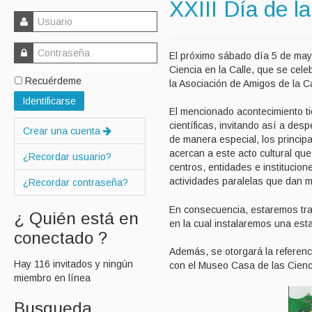
XXIII Día de l
El próximo sábado día 5 de mayo
Ciencia en la Calle, que se cel
Recuérdeme
la Asociación de Amigos de la C
Identificarse
El mencionado acontecimiento tie
científicas, invitando así a desp
Crear una cuenta
de manera especial, los princip
acercan a este acto cultural qu
¿Recordar usuario?
centros, entidades e institucio
actividades paralelas que dan m
¿Recordar contraseña?
En consecuencia, estaremos tran
¿ Quién está en
en la cual instalaremos una es
conectado ?
Además, se otorgará la refere
Hay 116 invitados y ningún
con el Museo Casa de las Cien
miembro en línea
Busqueda