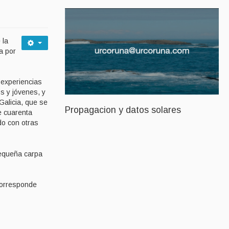
 la
a por
 experiencias
os y jóvenes, y
Galicia, que se
Propagacion y datos solares
e cuarenta
do con otras
pequeña carpa
corresponde