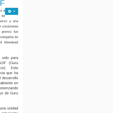
IF
ga a
o de
uerzo y una
l crecimiento
 premio fue
 compañía de
rd Newstead
 sido para
A2IF (Guru
ce). Este
ncia que ha
 desarrollo
ialmente en
comenzando
oyo de Guru
 una unidad