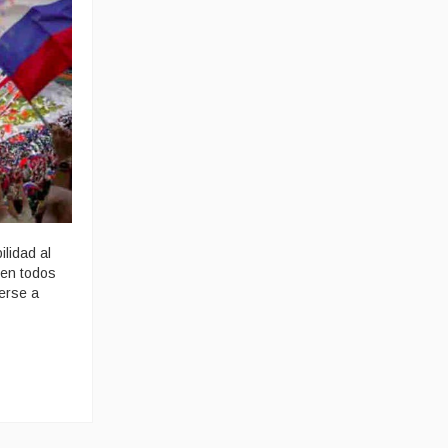
lidad al
 en todos
erse a