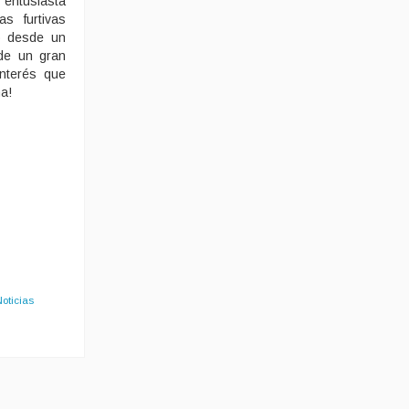
entusiasta
s furtivas
o desde un
 de un gran
interés que
a!
Noticias