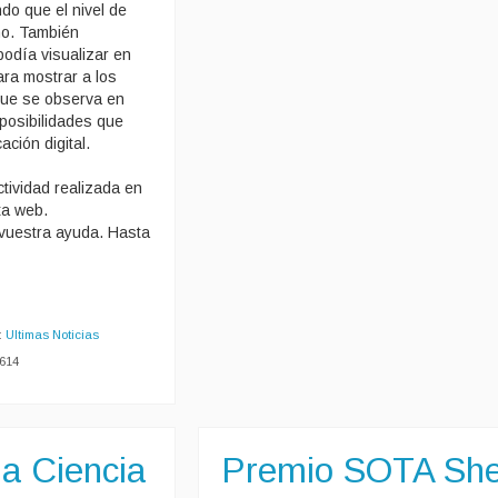
do que el nivel de
mo. También
odía visualizar en
ra mostrar a los
l que se observa en
 posibilidades que
ción digital.
tividad realizada en
ta web.
vuestra ayuda. Hasta
:
Ultimas Noticias
5614
la Ciencia
Premio SOTA She