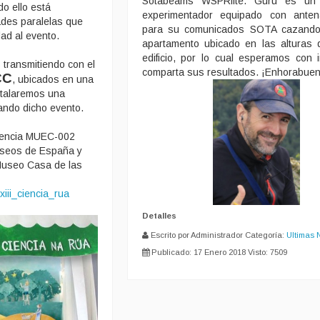
Sotabeams WSPRlite. Guru es un 
do ello está
experimentador equipado con antena
ades paralelas que
para su comunicados SOTA cazand
ad al evento.
apartamento ubicado en las alturas
edificio, por lo cual esperamos con 
transmitiendo con el
comparta sus resultados. ¡Enhorabuen
CC
, ubicados en una
stalaremos una
ando dicho evento.
erencia MUEC-002
useos de España y
Museo Casa de las
xiii_ciencia_rua
Detalles
Escrito por Administrador
Categoría:
Ultimas 
Publicado: 17 Enero 2018
Visto: 7509