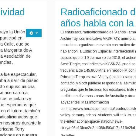
ividad
Radioaficionado d
años habla con la
mayo la Unión
El entusiasta radioaficionado de 9 años llam
participó en
Archie Toy, con indicativo VK3FTOY, animó a 
la Calle, que se
escuela a organizar un even
to con motivo de 
a Margarita de A
hablar con la Estación Espacial Internacional (
la Asociación de
supuso que el 19 de marzo de 2018, el astro
encias.
Scott Tingle, con indicativo KG5NZA, puedise
frecuencia de 145,800 Mhz en modo FM con 
ía fue espectacular,
Primaria Templestowe Valley (ustralia) se pus
aba a salir de paseo
contacto, y Scott pudiese responder a las mu
esto supuso mucha
preguntas que le hicieron los escolares. Este 
se acercaron a
audible en diversos zonas de Australia y área
rsos escolares y
adyacentes. Más información
que esperamos que
en: http://www.heraldsun.com.au/leader/east/
en el futuro, también
valley-primary-school-students-will-talk-to-a
radioaficionados que
the-international-space-station/news-
n nosotros durante la
story/e08e13bae2e2ee08bd50af17a819e2bd
ericano Terry
ciones en nuestra
Detalles