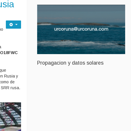
usia
mo
a
AO18FWC
Propagacion y datos solares
que
en Rusia y
 como de
a SRR rusa.