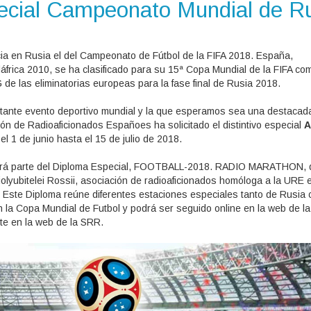
ecial Campeonato Mundial de R
icia en Rusia el del Campeonato de Fútbol de la FIFA 2018. España,
rica 2010, se ha clasificado para su 15ª Copa Mundial de la FIFA co
 de las eliminatorias europeas para la fase final de Rusia 2018.
tante evento deportivo mundial y la que esperamos sea una destacad
nón de Radioaficionados Españoes ha solicitado el distintivo especial
el 1 de junio hasta el 15 de julio de 2018.
mará parte del Diploma Especial, FOOTBALL-2018. RADIO MARATHON, 
lyubitelei Rossii, asociación de radioaficionados homóloga a la URE 
 Este Diploma reúne diferentes estaciones especiales tanto de Rusia
n la Copa Mundial de Futbol y podrá ser seguido online en la web de l
e en la web de la SRR.