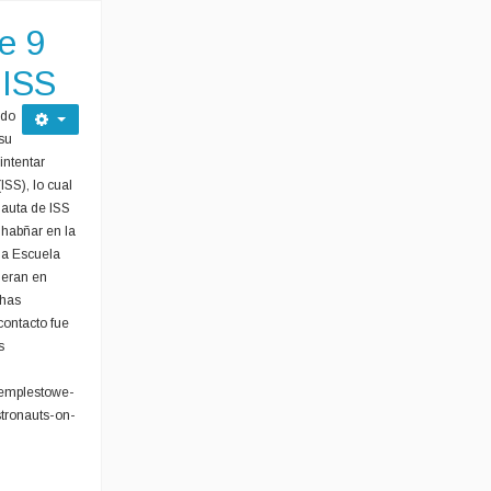
e 9
 ISS
ado
su
intentar
ISS), lo cual
nauta de ISS
 habñar en la
la Escuela
ieran en
chas
contacto fue
s
templestowe-
stronauts-on-