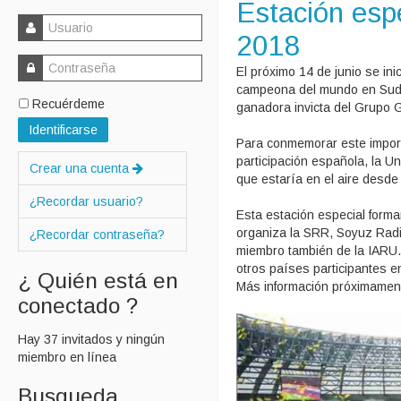
Estación esp
2018
El próximo 14 de junio se in
campeona del mundo en Sudáf
Recuérdeme
ganadora invicta del Grupo G
Identificarse
Para conmemorar este impor
participación española, la U
Crear una cuenta
que estaría en el aire desde 
¿Recordar usuario?
Esta estación especial for
organiza la SRR, Soyuz Radio
¿Recordar contraseña?
miembro también de la IARU.
otros países participantes e
¿ Quién está en
Más información próximament
conectado ?
Hay 37 invitados y ningún
miembro en línea
Busqueda