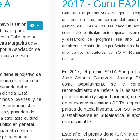
e A
2017 - Guru EA2
Cada año, el premio SOTA Sherpa se otor
una persona que, en opinión del equip
mayo la Unión
gestión del SOTA, ha realizado un esf
tomará parte
contribución particularmente importantes en e
 en la Calle, que se
y desarrollo del programa ese año. El
nta Margarita de A
amablemente patrocinado por Sotabeams, la
por la Asociación de
uno de los fundadores de SOTA, Richa
encias de esta
G3CWI.
En 2017, el premio SOTA Sherpa ha
 tiene el objetivo de
José Antonio Gurutzarri Jauregi E
en una gran variedad
como popularmente se le cono
invitando así a
reconocimiento se refiere a la asiste
a ciencia. Está
proporcionado (y sigue haciendo) en el
 niños y jóvenes, y de
de nuevas asociaciones SOTA, espec
ales protagonistas
países de habla hispana. Con SOTA 
cos y privados de
a establecerse en Sudamérica, el ap
a este acto cultural
es inestimable.
úblico en general,
uarenta centros,
Este año, el premio tiene la forma de
e presentan su