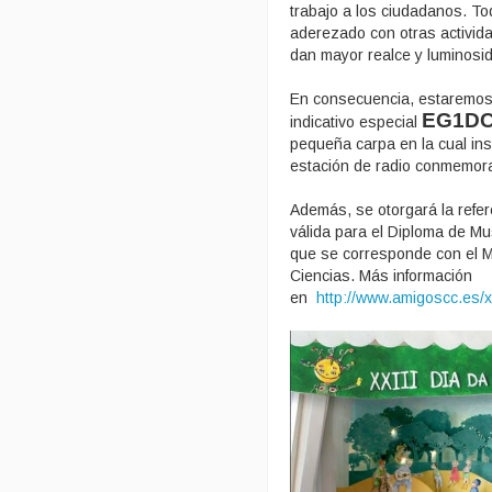
trabajo a los ciudadanos. To
aderezado con otras activid
dan mayor realce y luminosid
En consecuencia, estaremos 
EG1D
indicativo especial
pequeña carpa en la cual in
estación de radio conmemor
Además, se otorgará la ref
válida para el Diploma de M
que se corresponde con el 
Ciencias. Más información
en
http://www.amigoscc.es/x