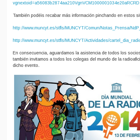
vgnextoid=a56083b2874aa210VgnVCM1000001034e20aRCRD
También podéis recabar más información pinchando en estos sit
http://www.muncyt.es/stfls/MUNCYT/Comun/Notas_Prensa/Nd
http://www.muncyt.es/stfls/MUNCYT/Actividades/cartel_dia_radi
En consecuencia, aguardamos la asistencia de todos los socios
también invitamos a todos los colegas del mundo de la radioafic
dicho evento.